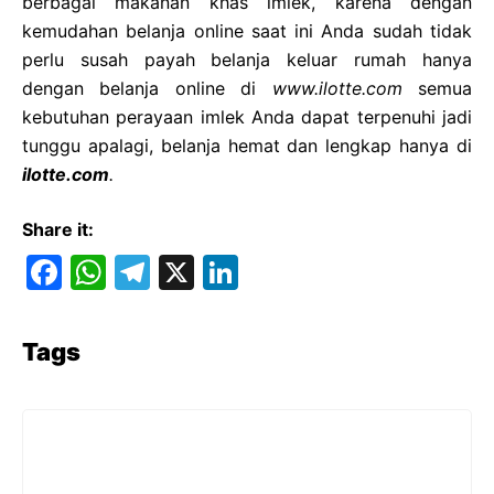
berbagai makanan khas imlek, karena dengan
kemudahan belanja online saat ini Anda sudah tidak
perlu susah payah belanja keluar rumah hanya
dengan belanja online di
www.ilotte.com
semua
kebutuhan perayaan imlek Anda dapat terpenuhi jadi
tunggu apalagi, belanja hemat dan lengkap hanya di
ilotte.com
.
Share it:
F
W
T
X
Li
a
h
el
n
c
at
e
k
Tags
e
s
gr
e
b
A
a
dI
o
p
m
n
o
p