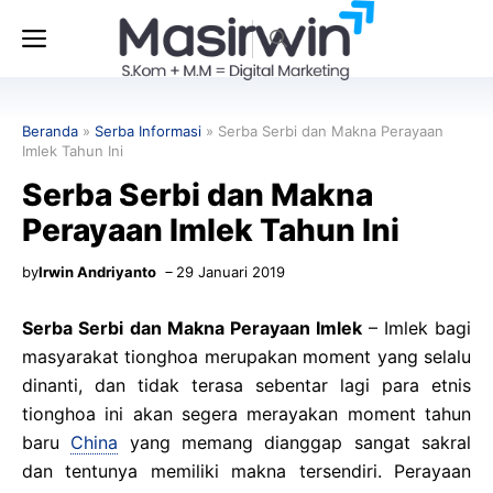
Langsung
Menu
ke
isi
Beranda
»
Serba Informasi
»
Serba Serbi dan Makna Perayaan
Imlek Tahun Ini
Serba Serbi dan Makna
Perayaan Imlek Tahun Ini
by
Irwin Andriyanto
29 Januari 2019
Serba Serbi dan Makna Perayaan Imlek
– Imlek bagi
masyarakat tionghoa merupakan moment yang selalu
dinanti, dan tidak terasa sebentar lagi para etnis
tionghoa ini akan segera merayakan moment tahun
baru
China
yang memang dianggap sangat sakral
dan tentunya memiliki makna tersendiri. Perayaan