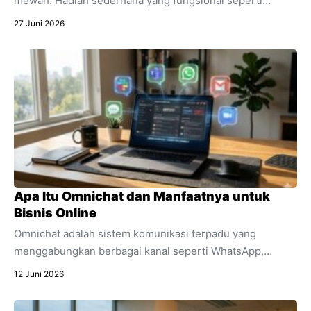
mewah. Hadiah sederhana yang fungsional seperti
skincare sering kali jauh lebih berkesan. Temukan alasan
27 Juni 2026
mengapa produk pencerah wajah harian ini sangat cocok
dijadikan kado spesial untuk mendukung aktivitasnya.
Apa Itu Omnichat dan Manfaatnya untuk
Bisnis Online
Omnichat adalah sistem komunikasi terpadu yang
menggabungkan berbagai kanal seperti WhatsApp,
Instagram, dan live chat ke dalam satu dashboard.
12 Juni 2026
Temukan pengertian lengkap apa itu omnichat,
perbedaannya dengan multichannel, dan manfaat