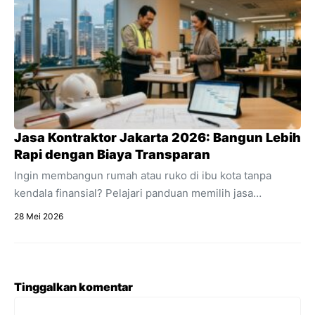
utamanya untuk efisiensi bisnis online Anda.
Jasa Kontraktor Jakarta 2026: Bangun Lebih
Rapi dengan Biaya Transparan
Ingin membangun rumah atau ruko di ibu kota tanpa
kendala finansial? Pelajari panduan memilih jasa
kontraktor Jakarta dengan estimasi RAB transparan dan
28 Mei 2026
acuan regulasi 2026.
Tinggalkan komentar
Komentar