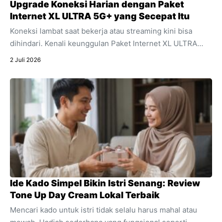
Upgrade Koneksi Harian dengan Paket
Internet XL ULTRA 5G+ yang Secepat Itu
Koneksi lambat saat bekerja atau streaming kini bisa
dihindari. Kenali keunggulan Paket Internet XL ULTRA
5G+ yang menawarkan kecepatan ultra dan stabilitas
2 Juli 2026
untuk segala aktivitas digital harian Anda.
Ide Kado Simpel Bikin Istri Senang: Review
Tone Up Day Cream Lokal Terbaik
Mencari kado untuk istri tidak selalu harus mahal atau