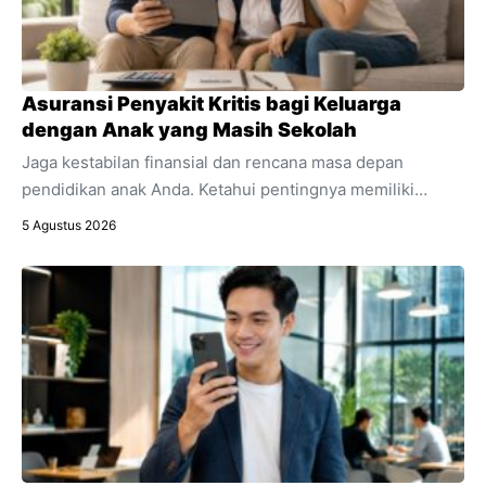
Asuransi Penyakit Kritis bagi Keluarga
dengan Anak yang Masih Sekolah
Jaga kestabilan finansial dan rencana masa depan
pendidikan anak Anda. Ketahui pentingnya memiliki
asuransi penyakit kritis sebagai bagian integral dari
5 Agustus 2026
perencanaan keuangan keluarga.