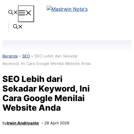
Langsung
Menu
ke
isi
Beranda
»
SEO
»
SEO Lebih dari Sekadar
Keyword, Ini Cara Google Menilai Website Anda
SEO Lebih dari
Sekadar Keyword, Ini
Cara Google Menilai
Website Anda
by
Irwin Andriyanto
28 April 2026