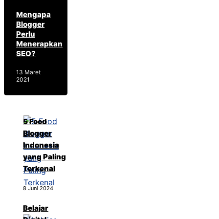
Mengapa
Blogger
Perlu
Menerapkan
SEO?
13 Maret
2021
5 Food
Blogger
Indonesia
yang Paling
Terkenal
8 Juni 2024
Belajar