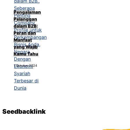
Pengalaman
Pelanggan
dalam B2B:
Peran dan
Manfaat
yang Wajib
Kamu Tahu
1 Oktober 2024
Seedbacklink