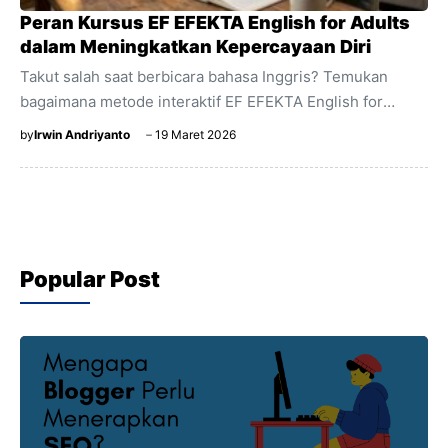
Peran Kursus EF EFEKTA English for Adults
dalam Meningkatkan Kepercayaan Diri
Takut salah saat berbicara bahasa Inggris? Temukan
bagaimana metode interaktif EF EFEKTA English for
Adults membantu pemula membangun kepercayaan diri
by
Irwin Andriyanto
19 Maret 2026
dan menguasai percakapan dengan mudah.
Popular Post