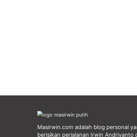
Masirwin.com adalah blog personal y
berisikan perjalanan Irwin Andriyanto d