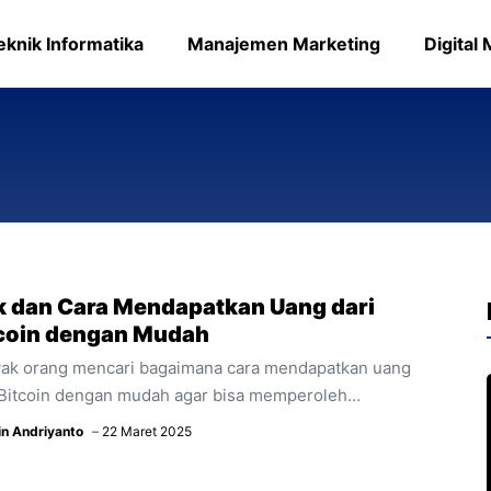
eknik Informatika
Manajemen Marketing
Digital
k dan Cara Mendapatkan Uang dari
coin dengan Mudah
ak orang mencari bagaimana cara mendapatkan uang
 Bitcoin dengan mudah agar bisa memperoleh
tungan maksimal. Jika dulu orang berinvestasi pada
in Andriyanto
22 Maret 2025
atu yang memiliki wujud nyata seperti properti, emas,
m dan lain-lain sekarang sudah berbeda. Kini orang