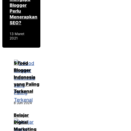
Blogger
Perlu
Menerapkan
SEO?
13 Maret
2021
5 Food
Blogger
Indonesia
yang Paling
Terkenal
8 Juni 2024
Belajar
Digital
Marketing