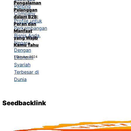
Pengalaman
Pelanggan
dalam B2B:
Peran dan
Manfaat
yang Wajib
Kamu Tahu
1 Oktober 2024
Seedbacklink