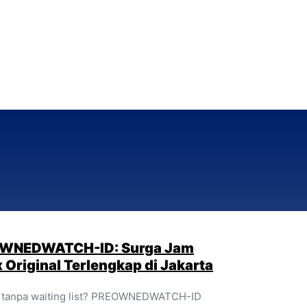
OWNEDWATCH-ID: Surga Jam
 Original Terlengkap di Jakarta
al tanpa waiting list? PREOWNEDWATCH-ID