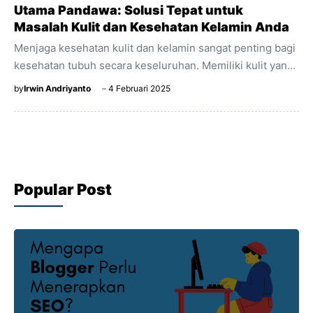
Utama Pandawa: Solusi Tepat untuk
Masalah Kulit dan Kesehatan Kelamin Anda
Menjaga kesehatan kulit dan kelamin sangat penting bagi
kesehatan tubuh secara keseluruhan. Memiliki kulit yang
sehat dan terawat, serta menjaga kesehatan kelamin
by
Irwin Andriyanto
4 Februari 2025
adalah hal yang banyak orang prioritaskan. Klinik Utama
Pandawa adalah salah satu klinik pilihan terbaik untuk
layanan perawatan kulit dan kelamin dengan kualitas yang
terpercaya. Artikel ini akan membahas mengapa Klinik
Utama Pandawa menjadi pilihan yang tepat untuk
Popular Post
perawatan kulit dan kelamin Anda. 1. Layanan Medis
Spesialis Lengkap Klinik Utama Pandawa menawarkan
berbagai layanan perawatan kulit dan kelamin, ...