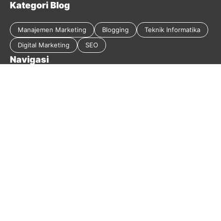
Kategori Blog
Manajemen Marketing
Blogging
Teknik Informatika
Digital Marketing
SEO
Navigasi
Tentang Blog
Kebijakan Privasi
Sitemap
Disclaimer
Guest Post
Kontak
2026 Masirwin Digital Marketing - Member
Seoxpert.id
-
Our
Blog Network