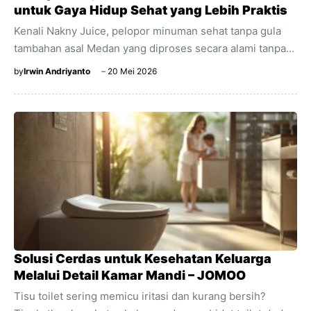
untuk Gaya Hidup Sehat yang Lebih Praktis
Kenali Nakny Juice, pelopor minuman sehat tanpa gula
tambahan asal Medan yang diproses secara alami tanpa
pemanasan untuk menjaga keutuhan nutrisi harian Anda.
by
Irwin Andriyanto
20 Mei 2026
Solusi Cerdas untuk Kesehatan Keluarga
Melalui Detail Kamar Mandi – JOMOO
Tisu toilet sering memicu iritasi dan kurang bersih?