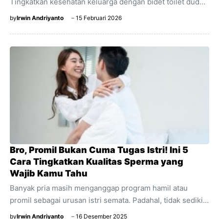
Tingkatkan kesehatan keluarga dengan bidet toilet duduk
elektrik otomatis dari JOMOO. Lebih lembut, bersih, dan
by
Irwin Andriyanto
15 Februari 2026
higienis.
Bro, Promil Bukan Cuma Tugas Istri! Ini 5
Cara Tingkatkan Kualitas Sperma yang
Wajib Kamu Tahu
Banyak pria masih menganggap program hamil atau
promil sebagai urusan istri semata. Padahal, tidak sedikit
pasangan yang sudah berusaha keras bertahun-tahun,
by
Irwin Andriyanto
16 Desember 2025