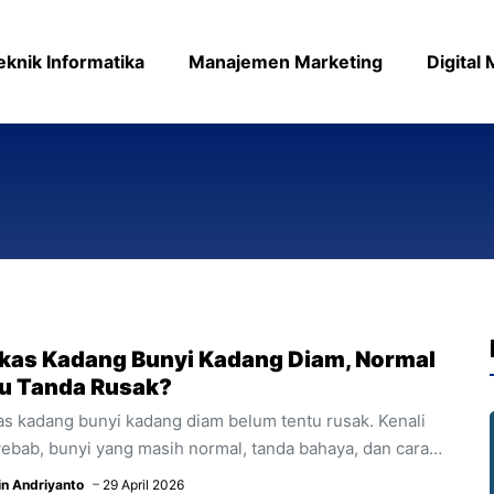
eknik Informatika
Manajemen Marketing
Digital
kas Kadang Bunyi Kadang Diam, Normal
u Tanda Rusak?
as kadang bunyi kadang diam belum tentu rusak. Kenali
ebab, bunyi yang masih normal, tanda bahaya, dan cara
ecek kulkas sebelum memanggil teknisi.
in Andriyanto
29 April 2026