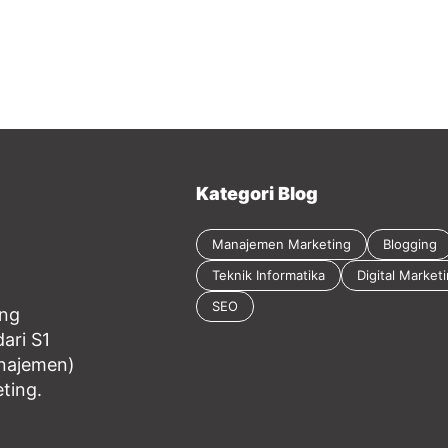
Kategori Blog
Manajemen Marketing
Blogging
Teknik Informatika
Digital Market
SEO
ang
ari S1
anajemen)
eting.