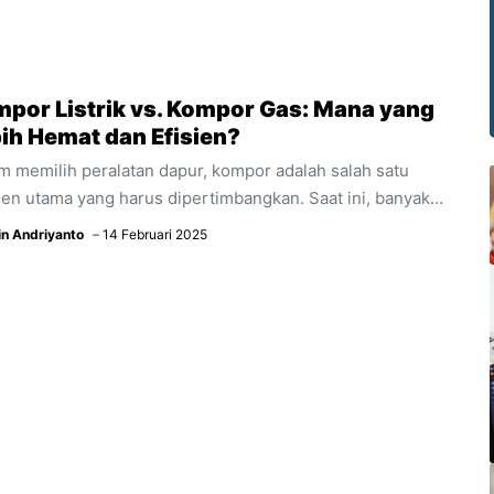
por Listrik vs. Kompor Gas: Mana yang
ih Hemat dan Efisien?
m memilih peralatan dapur, kompor adalah salah satu
en utama yang harus dipertimbangkan. Saat ini, banyak
g mulai beralih dari kompor gas ke kompor listrik karena
in Andriyanto
14 Februari 2025
agai alasan, termasuk efisiensi dan kenyamanan
gunaan. Namun, mana yang lebih hemat dan efisien?
edaan Cara Kerja Kompor gas menggunakan gas LPG
 gas alam sebagai bahan bakar. Nyala api langsung
enai peralatan masak, sehingga panas menyebar secara
ensional. Suhu diatur dengan besar kecilnya nyala api.
or listrik menggunakan listrik sebagai sumber panas.
pat ...