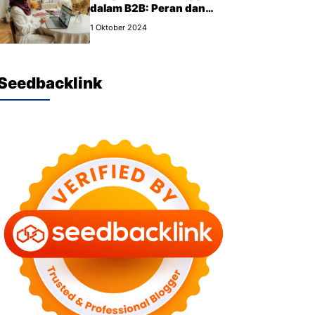
dalam B2B: Peran dan
Manfaat yang Wajib Kamu
1 Oktober 2024
Tahu
Seedbacklink