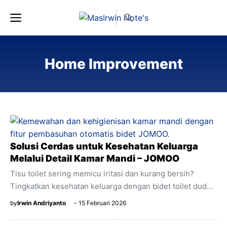
Langsung
Menu
ke
isi
Home Improvement
Solusi Cerdas untuk Kesehatan Keluarga
Melalui Detail Kamar Mandi – JOMOO
Tisu toilet sering memicu iritasi dan kurang bersih?
Tingkatkan kesehatan keluarga dengan bidet toilet duduk
elektrik otomatis dari JOMOO. Lebih lembut, bersih, dan
by
Irwin Andriyanto
15 Februari 2026
higienis.