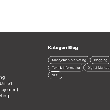
Kategori Blog
Manajemen Marketing
Blogging
Teknik Informatika
Digital Market
SEO
ang
ari S1
anajemen)
eting.