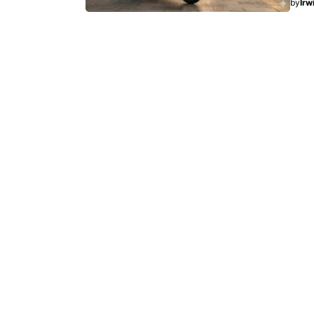
by
Irw
kele