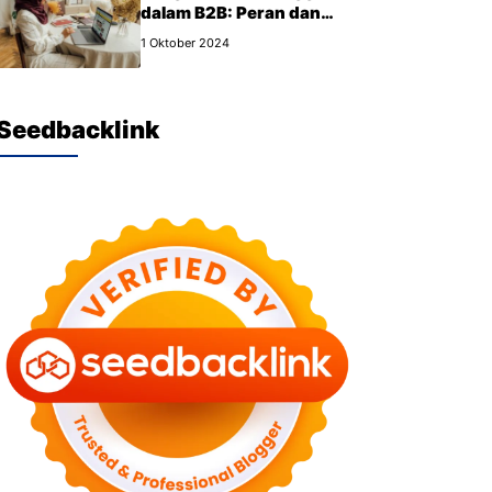
dalam B2B: Peran dan
Manfaat yang Wajib Kamu
1 Oktober 2024
Tahu
Seedbacklink