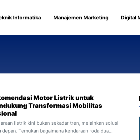
eknik Informatika
Manajemen Marketing
Digital
omendasi Motor Listrik untuk
dukung Transformasi Mobilitas
ional
araan listrik kini bukan sekadar tren, melainkan solusi
 depan. Temukan bagaimana kendaraan roda dua
enaga baterai ini mendukung efisiensi energi dan