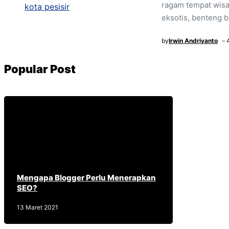
ragam tempat wisat
eksotis, benteng 
by
Irwin Andriyanto
Popular Post
Mengapa Blogger Perlu Menerapkan
SEO?
13 Maret 2021