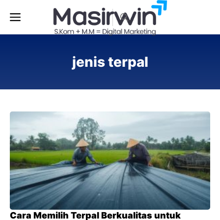
Langsung
Menu
ke
isi
jenis terpal
Cara Memilih Terpal Berkualitas untuk