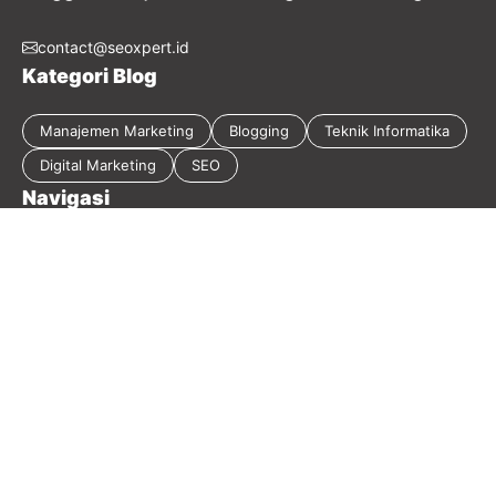
contact@seoxpert.id
Kategori Blog
Manajemen Marketing
Blogging
Teknik Informatika
Digital Marketing
SEO
Navigasi
Tentang Blog
Kebijakan Privasi
Sitemap
Disclaimer
Guest Post
Kontak
2026 Masirwin Digital Marketing - Member
Seoxpert.id
-
Our