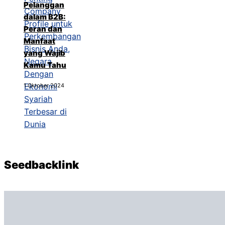
Pelanggan
dalam B2B:
Peran dan
Manfaat
yang Wajib
Kamu Tahu
1 Oktober 2024
Seedbacklink