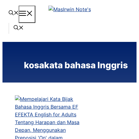
Langsung
Menu
ke
isi
kosakata bahasa Inggris