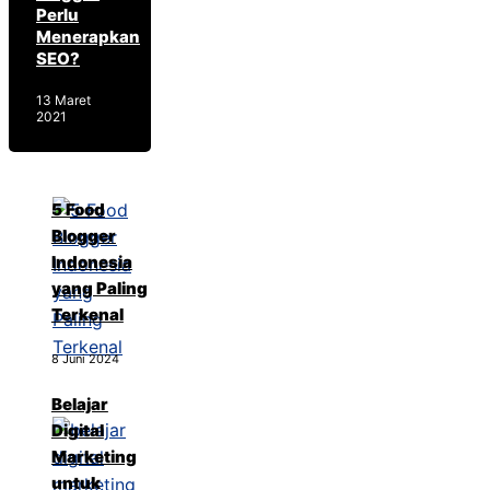
Perlu
Menerapkan
SEO?
13 Maret
2021
5 Food
Blogger
Indonesia
yang Paling
Terkenal
8 Juni 2024
Belajar
Digital
Marketing
untuk