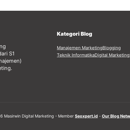
Kategori Blog
ang
Manajemen Marketing
Blogging
ari S1
Teknik Informatika
Digital Marketing
anajemen)
eting.
6 Masirwin Digital Marketing - Member
Seoxpert.id
-
Our Blog Net