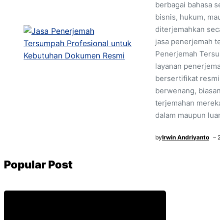
berbagai bahasa s
bisnis, hukum, mau
diterjemahkan seca
jasa penerjemah t
Penerjemah Tersu
layanan penerjema
bersertifikat resm
berwenang, biasan
terjemahan mereka
dalam maupun luar
by
Irwin Andriyanto
Popular Post