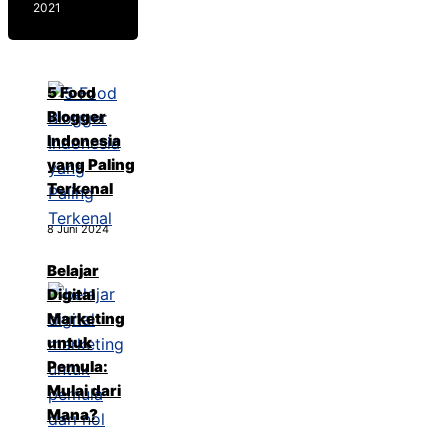
2021
5 Food
Blogger
Indonesia
yang Paling
Terkenal
8 Juni 2024
Belajar
Digital
Marketing
untuk
Pemula:
Mulai dari
Mana?