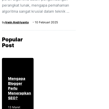
perangkat lunak, mengapa pemahaman
algoritma sangat krusial dalam teknik ...
by
Irwin Andriyanto
10 Februari 2025
Popular
Post
Mengapa
Blogger
Perlu
Menerapkan
SEO?
13 Maret