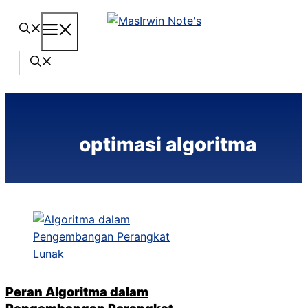
Langsung
Menu
ke
isi
optimasi algoritma
Peran Algoritma dalam