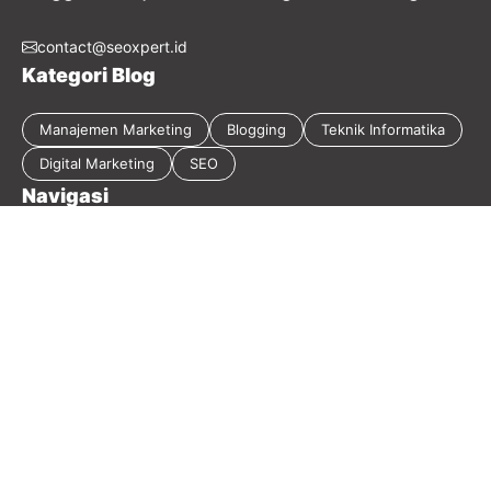
contact@seoxpert.id
Kategori Blog
Manajemen Marketing
Blogging
Teknik Informatika
Digital Marketing
SEO
Navigasi
Tentang Blog
Kebijakan Privasi
Sitemap
Disclaimer
Guest Post
Kontak
2026 Masirwin Digital Marketing - Member
Seoxpert.id
-
Our