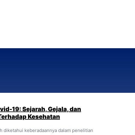
id-19: Sejarah, Gejala, dan
erhadap Kesehatan
h diketahui keberadaannya dalam penelitian