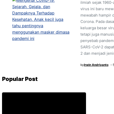
ilmiah sejak 1960-
virus ini baru me
mewabah hampir di
Corona. Pada dasa
keluarga besar vi
tetapi juga manusi
penyebab pandemi
SARS-CoV-2 dapat
2 dan menjadi jeni
by
Irwin Andriyanto
Popular Post