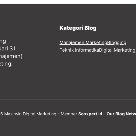
Kategori Blog
ang
Manajemen Marketing
Blogging
ari S1
Teknik Informatika
Digital Marketing
anajemen)
eting.
6 Masirwin Digital Marketing - Member
Seoxpert.id
-
Our Blog Net