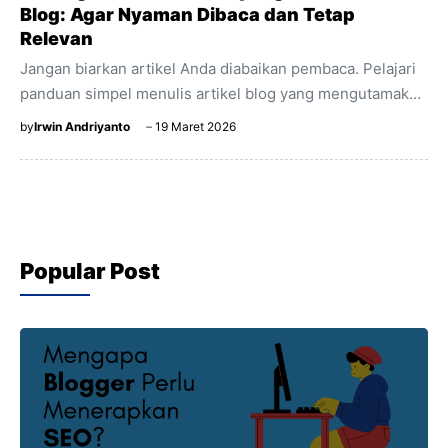
Blog: Agar Nyaman Dibaca dan Tetap
Relevan
Jangan biarkan artikel Anda diabaikan pembaca. Pelajari
panduan simpel menulis artikel blog yang mengutamakan
kenyamanan visual, keterbacaan (readability), dan SEO
by
Irwin Andriyanto
19 Maret 2026
agar audiens betah membaca.
Popular Post