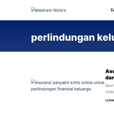
Langsung
ke
T
isi
perlindungan kel
Asu
dan
Asur
risik
peng
by
Irw