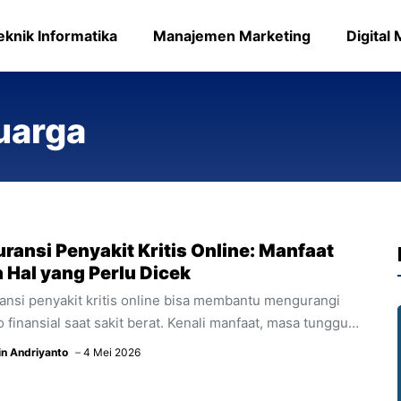
eknik Informatika
Manajemen Marketing
Digital
uarga
ransi Penyakit Kritis Online: Manfaat
 Hal yang Perlu Dicek
ansi penyakit kritis online bisa membantu mengurangi
o finansial saat sakit berat. Kenali manfaat, masa tunggu,
ecualian, dan proses klaim sebelum membeli.
in Andriyanto
4 Mei 2026