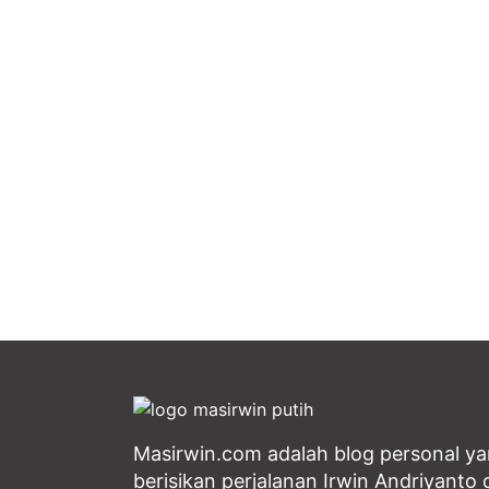
Masirwin.com adalah blog personal y
berisikan perjalanan Irwin Andriyanto d