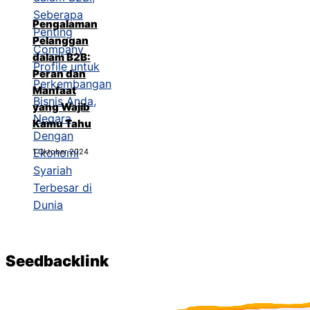
Pengalaman
Pelanggan
dalam B2B:
Peran dan
Manfaat
yang Wajib
Kamu Tahu
1 Oktober 2024
Seedbacklink