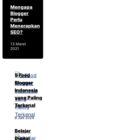
Mengapa
Blogger
Perlu
Menerapkan
SEO?
13 Maret
2021
5 Food
Blogger
Indonesia
yang Paling
Terkenal
8 Juni 2024
Belajar
Digital