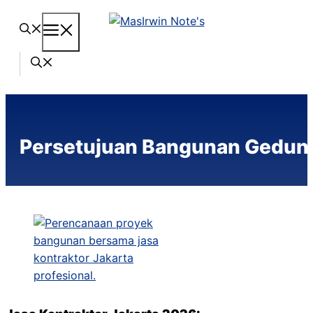
Langsung
Menu
ke
isi
Persetujuan Bangunan Gedun