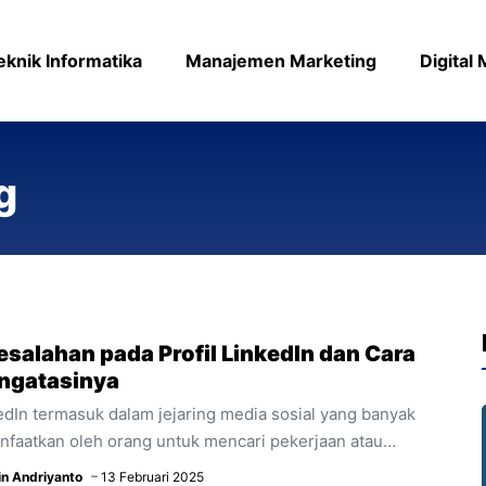
eknik Informatika
Manajemen Marketing
Digital
g
esalahan pada Profil LinkedIn dan Cara
ngatasinya
edIn termasuk dalam jejaring media sosial yang banyak
nfaatkan oleh orang untuk mencari pekerjaan atau
krut para pekerja. Oleh sebab itu, informasi yang dimuat
in Andriyanto
13 Februari 2025