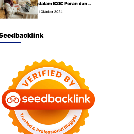
dalam B2B: Peran dan
Manfaat yang Wajib Kamu
1 Oktober 2024
Tahu
Seedbacklink