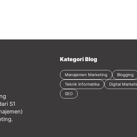
Kategori Blog
Manajemen Marketing
Blogging
Teknik Informatika
Digital Market
SEO
ang
ari S1
anajemen)
eting.