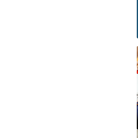
rti foto LinkedIn, portofolio, pengalaman dan lain-lain
s dibuat dengan benar. Memiliki profil LinkedIn yang
s akan membuat Anda lebih mudah mendapatkan
rjaan yang sesuai. Namun, sebagai pengguna baru dari
form ini ada kemungkinan Anda melakukan sejumlah
lahan saat membuat profil sehingga banyak yang kurang
arik untuk merekrut Anda. Daftar Kesalahan Membuat
l LinkedIn Perlu dipahami ...