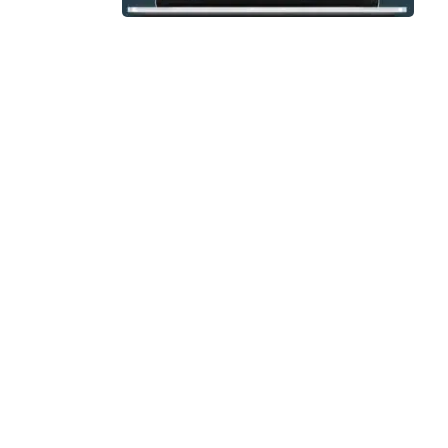
sepe
haru
bagu
peke
plat
kesa
tert
Profi