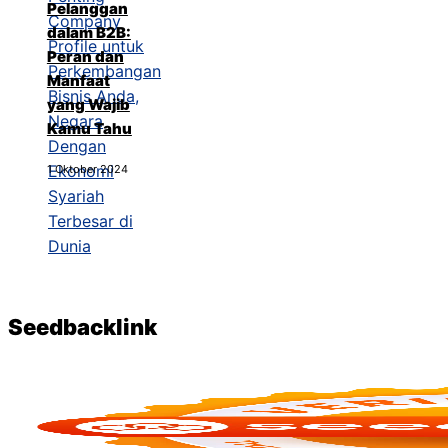
Pelanggan
dalam B2B:
Peran dan
Manfaat
yang Wajib
Kamu Tahu
1 Oktober 2024
Seedbacklink