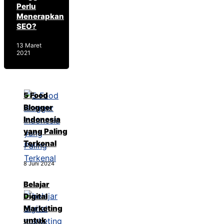
Perlu
Menerapkan
SEO?
13 Maret
2021
5 Food
Blogger
Indonesia
yang Paling
Terkenal
8 Juni 2024
Belajar
Digital
Marketing
untuk