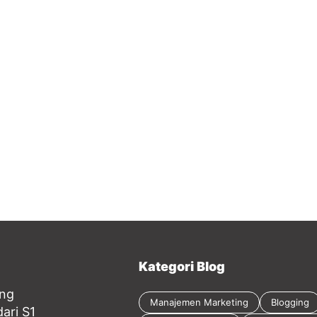
Kategori Blog
ang
Manajemen Marketing
Blogging
ari S1