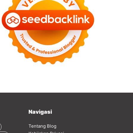
Navigasi
Tentang Blog