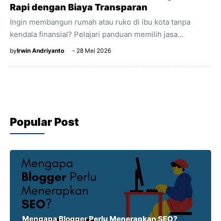
Rapi dengan Biaya Transparan
Ingin membangun rumah atau ruko di ibu kota tanpa
kendala finansial? Pelajari panduan memilih jasa
kontraktor Jakarta dengan estimasi RAB transparan dan
by
Irwin Andriyanto
28 Mei 2026
acuan regulasi 2026.
Popular Post
Mengapa Blogger Perlu Menerapkan SEO?