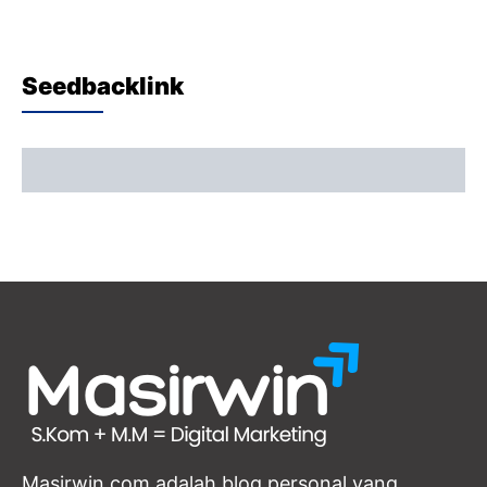
Seedbacklink
Masirwin.com adalah blog personal yang