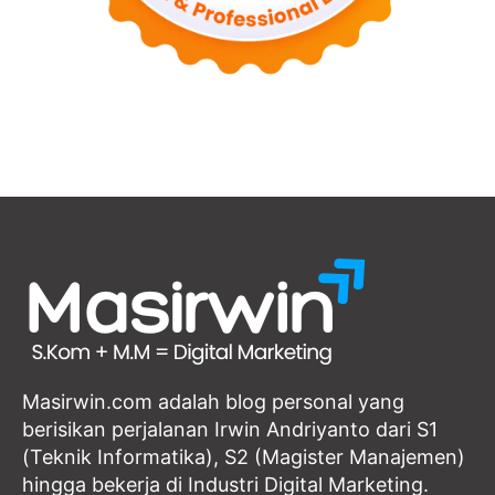
Masirwin.com adalah blog personal yang
berisikan perjalanan Irwin Andriyanto dari S1
(Teknik Informatika), S2 (Magister Manajemen)
hingga bekerja di Industri Digital Marketing.