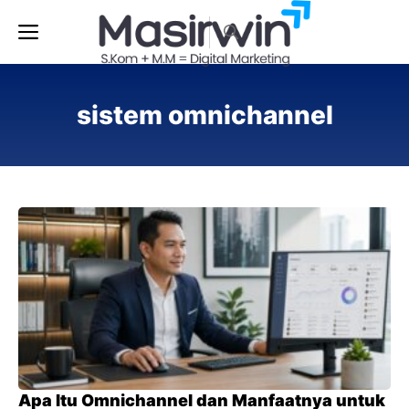
Langsung
Menu
ke
isi
sistem omnichannel
Apa Itu Omnichannel dan Manfaatnya untuk