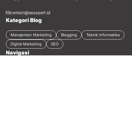
contact@seoxpert.id
Kategori Blog
Manajemen Marketing
Blogging
Teknik Informatika
Digital Marketing
SEO
Navigasi
Tentang Blog
Kebijakan Privasi
Sitemap
Disclaimer
Guest Post
Kontak
2026 Masirwin Digital Marketing - Member
Seoxpert.id
-
Our