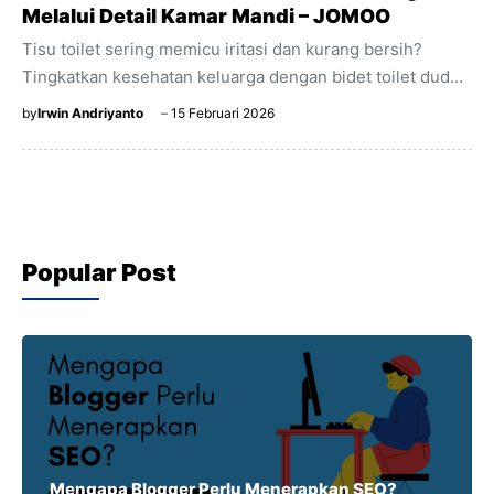
Melalui Detail Kamar Mandi – JOMOO
Tisu toilet sering memicu iritasi dan kurang bersih?
Tingkatkan kesehatan keluarga dengan bidet toilet duduk
elektrik otomatis dari JOMOO. Lebih lembut, bersih, dan
by
Irwin Andriyanto
15 Februari 2026
higienis.
Popular Post
Mengapa Blogger Perlu Menerapkan SEO?