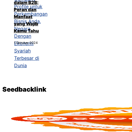
dalam B2B:
Peran dan
Manfaat
yang Wajib
Kamu Tahu
1 Oktober 2024
Seedbacklink