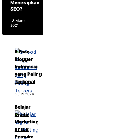
Menerapkan
SEO?
13 Maret
2021
5 Food
Blogger
Indonesia
yang Paling
Terkenal
8 Juni 2024
Belajar
Digital
Marketing
untuk
Pemula: