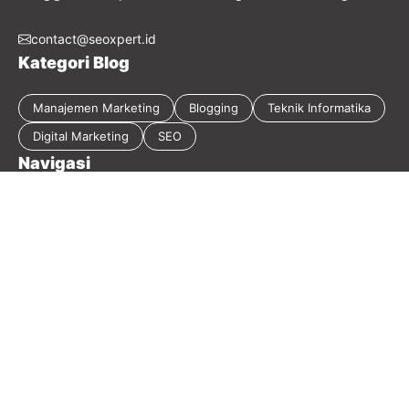
contact@seoxpert.id
Kategori Blog
Manajemen Marketing
Blogging
Teknik Informatika
Digital Marketing
SEO
Navigasi
Tentang Blog
Kebijakan Privasi
Sitemap
Disclaimer
Guest Post
Kontak
2026 Masirwin Digital Marketing - Member
Seoxpert.id
-
Our