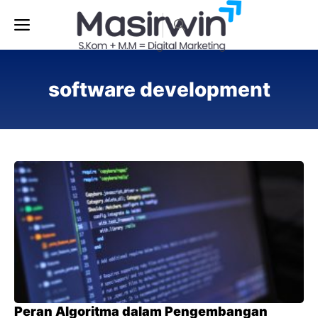
Langsung
Menu
ke
isi
software development
Peran Algoritma dalam Pengembangan