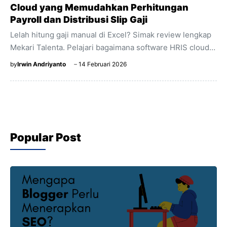
Cloud yang Memudahkan Perhitungan
Payroll dan Distribusi Slip Gaji
Lelah hitung gaji manual di Excel? Simak review lengkap
Mekari Talenta. Pelajari bagaimana software HRIS cloud
ini bikin proses absensi, payroll, dan slip gaji jadi
by
Irwin Andriyanto
14 Februari 2026
otomatis & akurat.
Popular Post