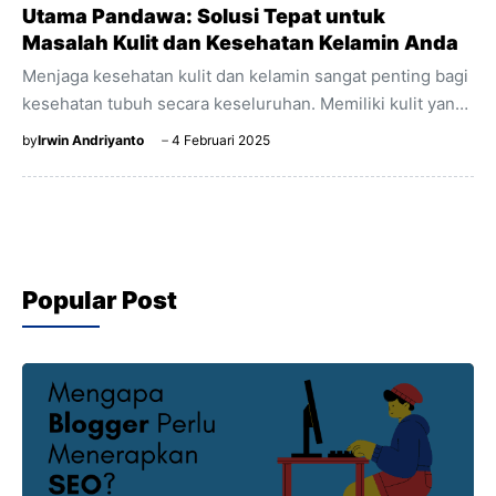
Utama Pandawa: Solusi Tepat untuk
Masalah Kulit dan Kesehatan Kelamin Anda
Menjaga kesehatan kulit dan kelamin sangat penting bagi
kesehatan tubuh secara keseluruhan. Memiliki kulit yang
sehat dan terawat, serta menjaga kesehatan kelamin
by
Irwin Andriyanto
4 Februari 2025
adalah hal yang banyak orang prioritaskan. Klinik Utama
Pandawa adalah salah satu klinik pilihan terbaik untuk
layanan perawatan kulit dan kelamin dengan kualitas yang
terpercaya. Artikel ini akan membahas mengapa Klinik
Utama Pandawa menjadi pilihan yang tepat untuk
Popular Post
perawatan kulit dan kelamin Anda. 1. Layanan Medis
Spesialis Lengkap Klinik Utama Pandawa menawarkan
berbagai layanan perawatan kulit dan kelamin, ...