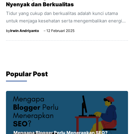
Nyenyak dan Berkualitas
Tidur yang cukup dan berkualitas adalah kunci utama
untuk menjaga kesehatan serta mengembalikan energi
setelah beraktivitas seharian. Salah satu faktor penting
by
Irwin Andriyanto
12 Februari 2025
yang menentukan kualitas tidur adalah pemilihan kasur
yang tepat. Kasur spring bed yang empuk dan nyaman
bisa menjadi pilihan terbaik untuk menemani istirahatmu
setiap malam. Dengan teknologi pegas yang dirancang
untuk menopang tubuh secara optimal, kasur spring bed
Popular Post
membantu mengurangi tekanan pada titik-titik tertentu,
sehingga tidur menjadi lebih nyaman tanpa gangguan.
Selain itu, bahan lembut dan permukaan halus yang ...
Mengapa Blogger Perlu Menerapkan SEO?