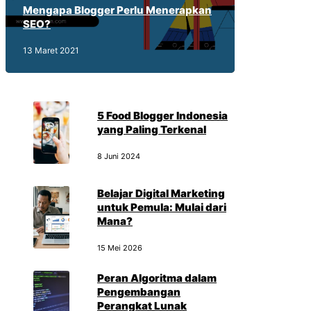
Mengapa Blogger Perlu Menerapkan
SEO?
13 Maret 2021
5 Food Blogger Indonesia
yang Paling Terkenal
8 Juni 2024
Belajar Digital Marketing
untuk Pemula: Mulai dari
Mana?
15 Mei 2026
Peran Algoritma dalam
Pengembangan
Perangkat Lunak