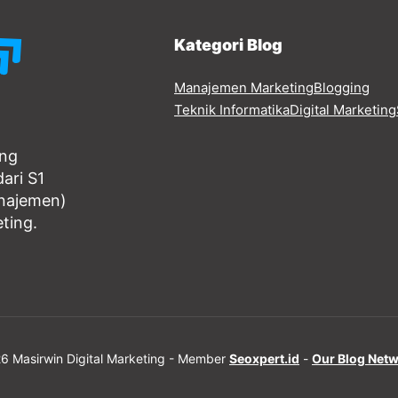
Kategori Blog
Manajemen Marketing
Blogging
Teknik Informatika
Digital Marketing
ang
ari S1
anajemen)
eting.
6 Masirwin Digital Marketing - Member
Seoxpert.id
-
Our Blog Net