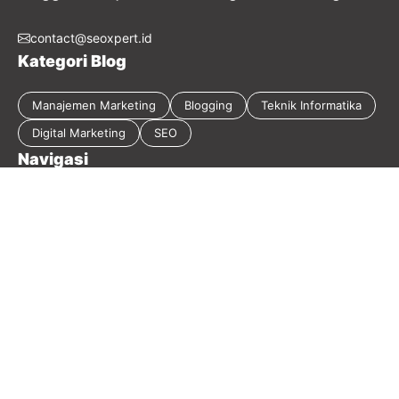
contact@seoxpert.id
Kategori Blog
Manajemen Marketing
Blogging
Teknik Informatika
Digital Marketing
SEO
Navigasi
Tentang Blog
Kebijakan Privasi
Sitemap
Disclaimer
Guest Post
Kontak
2026 Masirwin Digital Marketing - Member
Seoxpert.id
-
Our