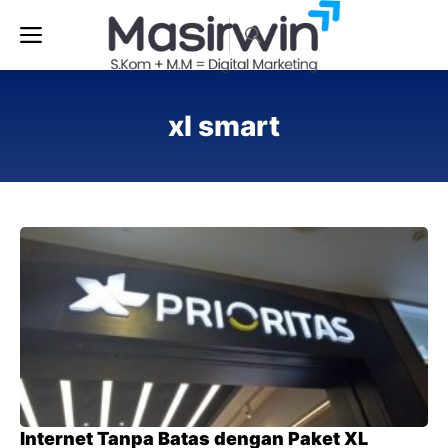
Langsung
Menu
ke
isi
xl smart
Internet Tanpa Batas dengan Paket XL