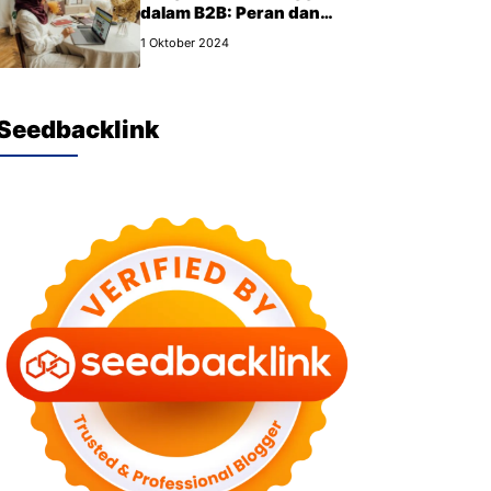
dalam B2B: Peran dan
Manfaat yang Wajib Kamu
1 Oktober 2024
Tahu
Seedbacklink