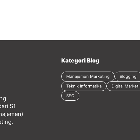
Kategori Blog
Manajemen Marketing
Blogging
Teknik Informatika
Digital Market
SEO
ang
ari S1
anajemen)
eting.