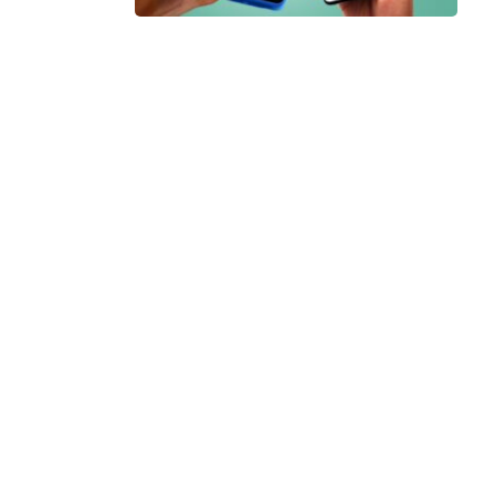
meng
Deng
deng
NFC 
lebi
cara
hari
dapa