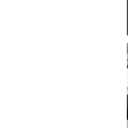
inginkan kemudahan transaksi tanpa kontak fisik.
an teknologi ini, pembayaran dapat dilakukan hanya
an mendekatkan kartu atau perangkat yang mendukung
Pay ke mesin pembayaran, sehingga proses menjadi
h cepat dan praktis. Kehadiran NFC Pay mempengaruhi
 pengguna modern dalam mengatur keuangan sehari-
, menjadikannya lebih efisien dan aman. Selain itu, Kamu
t melakukan transaksi secara cepat tanpa ...