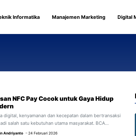
eknik Informatika
Manajemen Marketing
Digital
y
san NFC Pay Cocok untuk Gaya Hidup
dern
ra digital, kenyamanan dan kecepatan dalam bertransaksi
adi salah satu kebutuhan utama masyarakat. BCA
hadirkan NFC Pay sebagai solusi bagi Kamu yang
in Andriyanto
24 Februari 2026