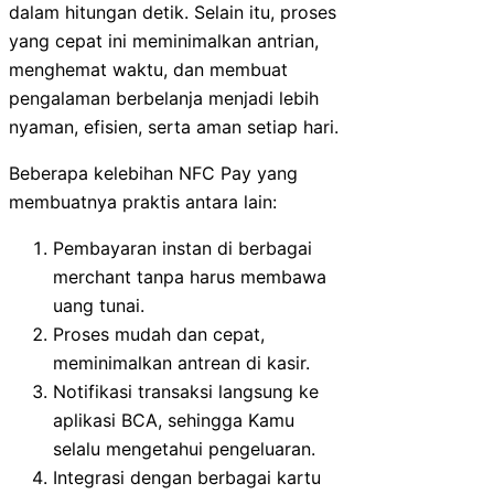
dalam hitungan detik. Selain itu, proses
yang cepat ini meminimalkan antrian,
menghemat waktu, dan membuat
pengalaman berbelanja menjadi lebih
nyaman, efisien, serta aman setiap hari.
Beberapa kelebihan NFC Pay yang
membuatnya praktis antara lain:
Pembayaran instan di berbagai
merchant tanpa harus membawa
uang tunai.
Proses mudah dan cepat,
meminimalkan antrean di kasir.
Notifikasi transaksi langsung ke
aplikasi BCA, sehingga Kamu
selalu mengetahui pengeluaran.
Integrasi dengan berbagai kartu