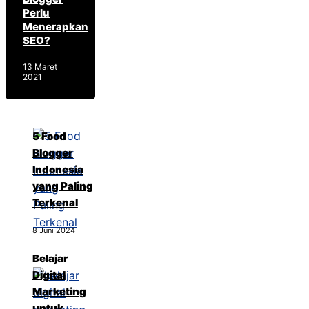
Perlu
Menerapkan
SEO?
13 Maret
2021
5 Food
Blogger
Indonesia
yang Paling
Terkenal
8 Juni 2024
Belajar
Digital
Marketing
untuk