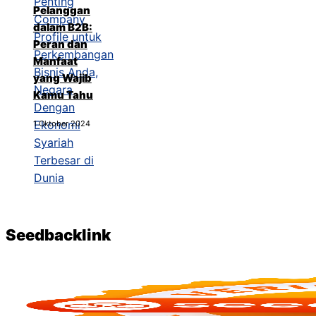
Pelanggan
dalam B2B:
Peran dan
Manfaat
yang Wajib
Kamu Tahu
1 Oktober 2024
Seedbacklink