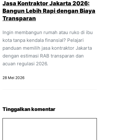
Jasa Kontraktor Jakarta 2026:
Bangun Lebih Rapi dengan Biaya
Transparan
Ingin membangun rumah atau ruko di ibu
kota tanpa kendala finansial? Pelajari
panduan memilih jasa kontraktor Jakarta
dengan estimasi RAB transparan dan
acuan regulasi 2026.
28 Mei 2026
Tinggalkan komentar
Komentar