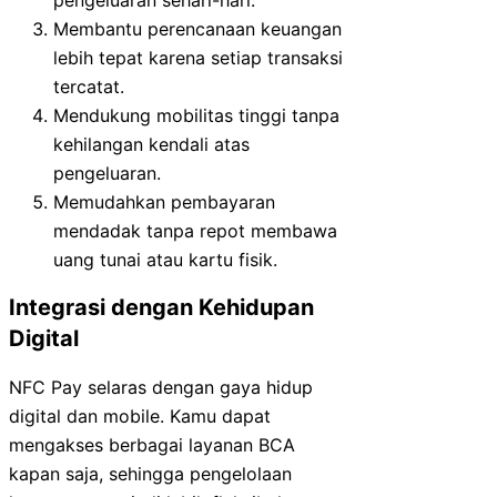
Membantu perencanaan keuangan
lebih tepat karena setiap transaksi
tercatat.
Mendukung mobilitas tinggi tanpa
kehilangan kendali atas
pengeluaran.
Memudahkan pembayaran
mendadak tanpa repot membawa
uang tunai atau kartu fisik.
Integrasi dengan Kehidupan
Digital
NFC Pay selaras dengan gaya hidup
digital dan mobile. Kamu dapat
mengakses berbagai layanan BCA
kapan saja, sehingga pengelolaan