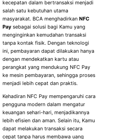
kecepatan dalam bertransaksi menjadi
salah satu kebutuhan utama
masyarakat. BCA menghadirkan
NFC
Pay
sebagai solusi bagi Kamu yang
menginginkan kemudahan transaksi
tanpa kontak fisik. Dengan teknologi
ini, pembayaran dapat dilakukan hanya
dengan mendekatkan kartu atau
perangkat yang mendukung NFC Pay
ke mesin pembayaran, sehingga proses
menjadi lebih cepat dan praktis.
Kehadiran NFC Pay mempengaruhi cara
pengguna modern dalam mengatur
keuangan sehari-hari, menjadikannya
lebih efisien dan aman. Selain itu, Kamu
dapat melakukan transaksi secara
cepat tanpa harus membawa uang