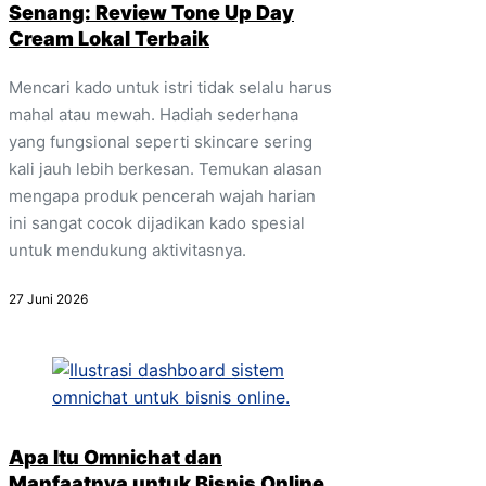
Senang: Review Tone Up Day
Cream Lokal Terbaik
Mencari kado untuk istri tidak selalu harus
mahal atau mewah. Hadiah sederhana
yang fungsional seperti skincare sering
kali jauh lebih berkesan. Temukan alasan
mengapa produk pencerah wajah harian
ini sangat cocok dijadikan kado spesial
untuk mendukung aktivitasnya.
27 Juni 2026
Apa Itu Omnichat dan
Manfaatnya untuk Bisnis Online