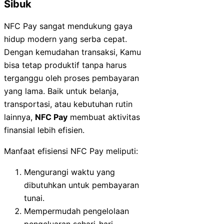
Sibuk
NFC Pay sangat mendukung gaya
hidup modern yang serba cepat.
Dengan kemudahan transaksi, Kamu
bisa tetap produktif tanpa harus
terganggu oleh proses pembayaran
yang lama. Baik untuk belanja,
transportasi, atau kebutuhan rutin
lainnya,
NFC Pay
membuat aktivitas
finansial lebih efisien.
Manfaat efisiensi NFC Pay meliputi:
Mengurangi waktu yang
dibutuhkan untuk pembayaran
tunai.
Mempermudah pengelolaan
pengeluaran sehari-hari.