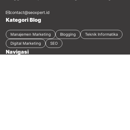
contact@seoxpert.id
Kategori Blog
Manajemen Marketing
Blogging
Teknik Informatika
Digital Marketing
SEO
Navigasi
Tentang Blog
Kebijakan Privasi
Sitemap
Disclaimer
Guest Post
Kontak
2026 Masirwin Digital Marketing - Member
Seoxpert.id
-
Our