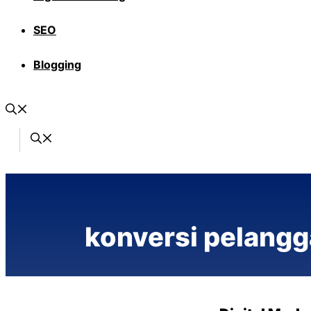
SEO
Blogging
konversi pelang