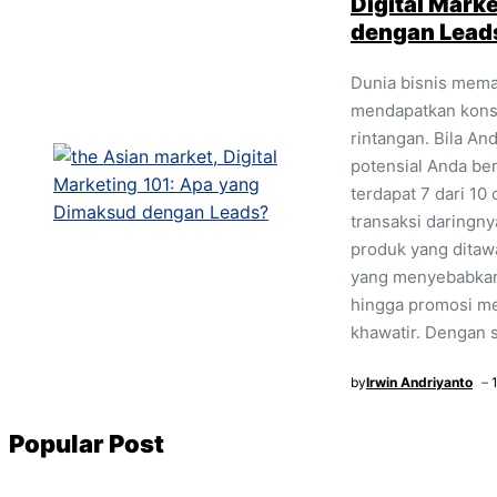
Digital Mark
dengan Lead
Dunia bisnis mema
mendapatkan kons
rintangan. Bila An
potensial Anda ber
terdapat 7 dari 10
transaksi daringnya
produk yang ditaw
yang menyebabkan 
hingga promosi m
khawatir. Dengan s
by
Irwin Andriyanto
Popular Post