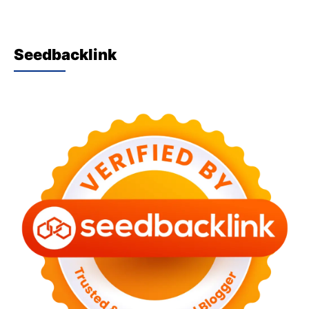
Seedbacklink