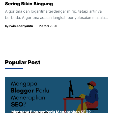
Sering Bikin Bingung
Algoritma dan logaritma terdengar mirip, tetapi artinya
berbeda. Algoritma adalah langkah penyelesaian masalah,
sedangkan logaritma adalah operasi matematika yang
by
Irwin Andriyanto
20 Mei 2026
berkaitan dengan pangkat.
Popular Post
Mengapa Blogger Perlu Menerapkan SEO?