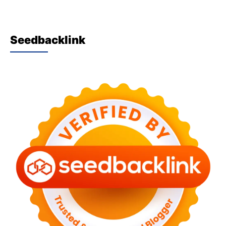
Seedbacklink