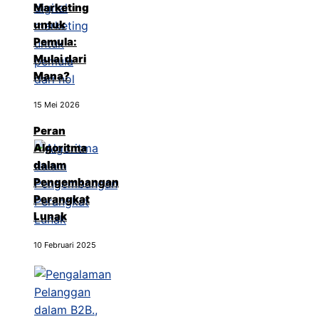
Marketing
untuk
Pemula:
Mulai dari
Mana?
15 Mei 2026
Peran
Algoritma
dalam
Pengembangan
Perangkat
Lunak
10 Februari 2025