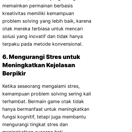
memainkan permainan berbasis
kreativitas memiliki kemampuan
problem solving yang lebih baik, karena
otak mereka terbiasa untuk mencari
solusi yang inovatif dan tidak hanya
terpaku pada metode konvensional.
6. Mengurangi Stres untuk
Meningkatkan Kejelasan
Berpikir
Ketika seseorang mengalami stres,
kemampuan problem solving sering kali
terhambat. Bermain game otak tidak
hanya bermanfaat untuk meningkatkan
fungsi kognitif, tetapi juga membantu
mengurangi tingkat stres dan