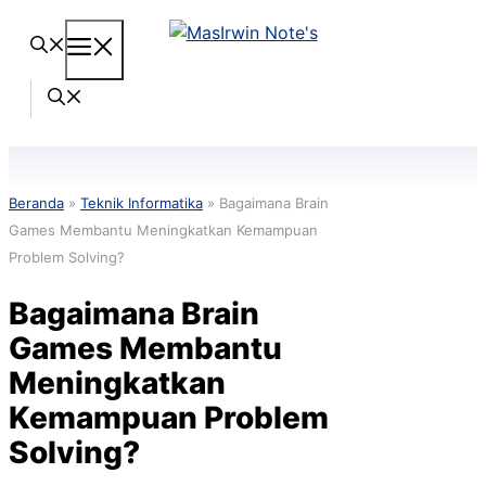
Langsung
Menu
ke
isi
Beranda
»
Teknik Informatika
»
Bagaimana Brain
Games Membantu Meningkatkan Kemampuan
Problem Solving?
Bagaimana Brain
Games Membantu
Meningkatkan
Kemampuan Problem
Solving?