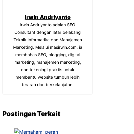
Irwin Andriyanto
Irwin Andriyanto adalah SEO
Consultant dengan latar belakang
Teknik Informatika dan Manajemen
Marketing. Melalui masirwin.com, ia
membahas SEO, blogging, digital
marketing, manajemen marketing,
dan teknologi praktis untuk
membantu website tumbuh lebih
terarah dan berkelanjutan.
Postingan Terkait