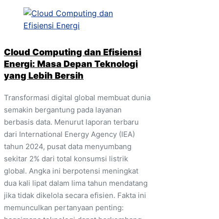
Cloud Computing dan Efisiensi
Energi: Masa Depan Teknologi
yang Lebih Bersih
Transformasi digital global membuat dunia
semakin bergantung pada layanan
berbasis data. Menurut laporan terbaru
dari International Energy Agency (IEA)
tahun 2024, pusat data menyumbang
sekitar 2% dari total konsumsi listrik
global. Angka ini berpotensi meningkat
dua kali lipat dalam lima tahun mendatang
jika tidak dikelola secara efisien. Fakta ini
memunculkan pertanyaan penting: