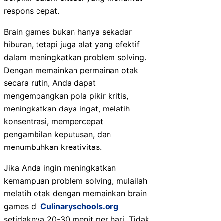
respons cepat.
Brain games bukan hanya sekadar
hiburan, tetapi juga alat yang efektif
dalam meningkatkan problem solving.
Dengan memainkan permainan otak
secara rutin, Anda dapat
mengembangkan pola pikir kritis,
meningkatkan daya ingat, melatih
konsentrasi, mempercepat
pengambilan keputusan, dan
menumbuhkan kreativitas.
Jika Anda ingin meningkatkan
kemampuan problem solving, mulailah
melatih otak dengan memainkan brain
games di
Culinaryschools.org
setidaknya 20-30 menit per hari. Tidak