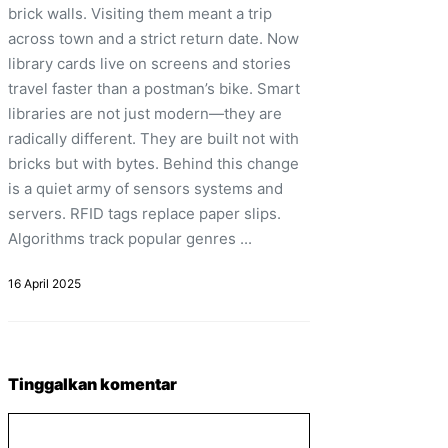
brick walls. Visiting them meant a trip
across town and a strict return date. Now
library cards live on screens and stories
travel faster than a postman’s bike. Smart
libraries are not just modern—they are
radically different. They are built not with
bricks but with bytes. Behind this change
is a quiet army of sensors systems and
servers. RFID tags replace paper slips.
Algorithms track popular genres ...
16 April 2025
Tinggalkan komentar
Komentar