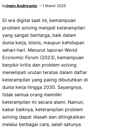
by
Irwin Andriyanto
1 Maret 2025
Di era digital saat ini, kemampuan
problem solving menjadi keterampilan
yang sangat berharga, baik dalam
dunia kerja, bisnis, maupun kehidupan
sehari-hari. Menurut laporan World
Economic Forum (2023), kemampuan
berpikir kritis dan problem solving
menempati urutan teratas dalam daftar
keterampilan yang paling dibutuhkan di
dunia kerja hingga 2030. Sayangnya,
tidak semua orang memiliki
keterampilan ini secara alami. Namun,
kabar baiknya, keterampilan problem
solving dapat diasah dan ditingkatkan
melalui berbagai cara, salah satunya