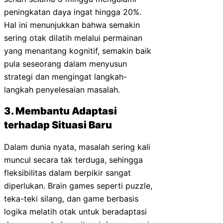
peningkatan daya ingat hingga 20%.
Hal ini menunjukkan bahwa semakin
sering otak dilatih melalui permainan
yang menantang kognitif, semakin baik
pula seseorang dalam menyusun
strategi dan mengingat langkah-
langkah penyelesaian masalah.
3. Membantu Adaptasi
terhadap Situasi Baru
Dalam dunia nyata, masalah sering kali
muncul secara tak terduga, sehingga
fleksibilitas dalam berpikir sangat
diperlukan. Brain games seperti puzzle,
teka-teki silang, dan game berbasis
logika melatih otak untuk beradaptasi