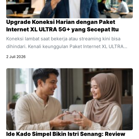
Upgrade Koneksi Harian dengan Paket
Internet XL ULTRA 5G+ yang Secepat Itu
Koneksi lambat saat bekerja atau streaming kini bisa
dihindari. Kenali keunggulan Paket Internet XL ULTRA
5G+ yang menawarkan kecepatan ultra dan stabilitas
2 Juli 2026
untuk segala aktivitas digital harian Anda.
Ide Kado Simpel Bikin Istri Senang: Review