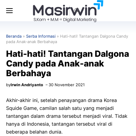
Langsung
Menu
ke
isi
Beranda
»
Serba Informasi
»
Hati-hati! Tantangan Dalgona Candy
pada Anak-anak Berbahaya
Hati-hati! Tantangan Dalgona
Candy pada Anak-anak
Berbahaya
by
Irwin Andriyanto
30 November 2021
Akhir-akhir ini, setelah penayangan drama Korea
Squide Game, camilan salah satu yang menjadi
tantangan dalam drama tersebut menjadi viral. Tidak
hanya di Indonesia, tantangan tersebut viral di
beberapa belahan dunia.