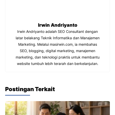
o
p
m
n
o
p
k
Irwin Andriyanto
Irwin Andriyanto adalah SEO Consultant dengan
latar belakang Teknik Informatika dan Manajemen
Marketing. Melalui masirwin.com, ia membahas
SEO, blogging, digital marketing, manajemen
marketing, dan teknologi praktis untuk membantu
website tumbuh lebih terarah dan berkelanjutan.
Postingan Terkait