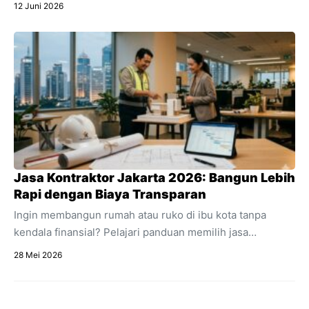
Instagram, dan live chat ke dalam satu dashboard.
12 Juni 2026
Temukan pengertian lengkap apa itu omnichat,
perbedaannya dengan multichannel, dan manfaat
utamanya untuk efisiensi bisnis online Anda.
Jasa Kontraktor Jakarta 2026: Bangun Lebih
Rapi dengan Biaya Transparan
Ingin membangun rumah atau ruko di ibu kota tanpa
kendala finansial? Pelajari panduan memilih jasa
kontraktor Jakarta dengan estimasi RAB transparan dan
28 Mei 2026
acuan regulasi 2026.