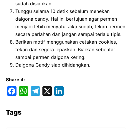
sudah disiapkan.
Tunggu selama 10 detik sebelum menekan
dalgona candy. Hal ini bertujuan agar permen
menjadi lebih menyatu. Jika sudah, tekan permen
secara perlahan dan jangan sampai terlalu tipis.
Berikan motif menggunakan cetakan cookies,
tekan dan segera lepaskan. Biarkan sebentar
sampai permen dalgona kering.
Dalgona Candy siap dihidangkan.
Share it:
F
W
T
X
Li
a
h
el
n
c
at
e
k
Tags
e
s
gr
e
b
A
a
dI