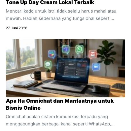
Tone Up Day Cream Lokal Terbaik
Mencari kado untuk istri tidak selalu harus mahal atau
mewah. Hadiah sederhana yang fungsional seperti
skincare sering kali jauh lebih berkesan. Temukan alasan
27 Juni 2026
mengapa produk pencerah wajah harian ini sangat cocok
dijadikan kado spesial untuk mendukung aktivitasnya.
Apa Itu Omnichat dan Manfaatnya untuk
Bisnis Online
Omnichat adalah sistem komunikasi terpadu yang
menggabungkan berbagai kanal seperti WhatsApp,