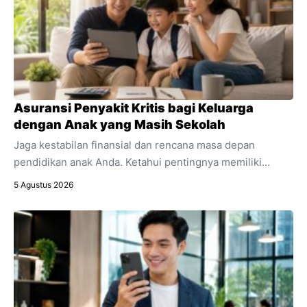
Asuransi Penyakit Kritis bagi Keluarga
dengan Anak yang Masih Sekolah
Jaga kestabilan finansial dan rencana masa depan
pendidikan anak Anda. Ketahui pentingnya memiliki
asuransi penyakit kritis sebagai bagian integral dari
5 Agustus 2026
perencanaan keuangan keluarga.