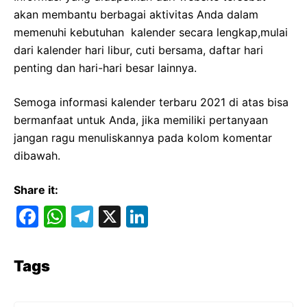
akan membantu berbagai aktivitas Anda dalam
memenuhi kebutuhan kalender secara lengkap,mulai
dari kalender hari libur, cuti bersama, daftar hari
penting dan hari-hari besar lainnya.
Semoga informasi kalender terbaru 2021 di atas bisa
bermanfaat untuk Anda, jika memiliki pertanyaan
jangan ragu menuliskannya pada kolom komentar
dibawah.
Share it:
F
W
T
X
Li
a
h
el
n
c
at
e
k
Tags
e
s
gr
e
b
A
a
dI