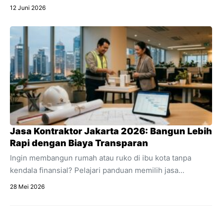
Instagram, dan live chat ke dalam satu dashboard.
12 Juni 2026
Temukan pengertian lengkap apa itu omnichat,
perbedaannya dengan multichannel, dan manfaat
utamanya untuk efisiensi bisnis online Anda.
Jasa Kontraktor Jakarta 2026: Bangun Lebih
Rapi dengan Biaya Transparan
Ingin membangun rumah atau ruko di ibu kota tanpa
kendala finansial? Pelajari panduan memilih jasa
kontraktor Jakarta dengan estimasi RAB transparan dan
28 Mei 2026
acuan regulasi 2026.