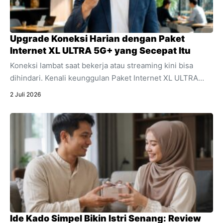
Upgrade Koneksi Harian dengan Paket
Internet XL ULTRA 5G+ yang Secepat Itu
Koneksi lambat saat bekerja atau streaming kini bisa
dihindari. Kenali keunggulan Paket Internet XL ULTRA
5G+ yang menawarkan kecepatan ultra dan stabilitas
2 Juli 2026
untuk segala aktivitas digital harian Anda.
Ide Kado Simpel Bikin Istri Senang: Review