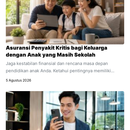
Asuransi Penyakit Kritis bagi Keluarga
dengan Anak yang Masih Sekolah
Jaga kestabilan finansial dan rencana masa depan
pendidikan anak Anda. Ketahui pentingnya memiliki
asuransi penyakit kritis sebagai bagian integral dari
5 Agustus 2026
perencanaan keuangan keluarga.