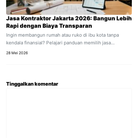
Jasa Kontraktor Jakarta 2026: Bangun Lebih
Rapi dengan Biaya Transparan
Ingin membangun rumah atau ruko di ibu kota tanpa
kendala finansial? Pelajari panduan memilih jasa
kontraktor Jakarta dengan estimasi RAB transparan dan
28 Mei 2026
acuan regulasi 2026.
Tinggalkan komentar
Komentar