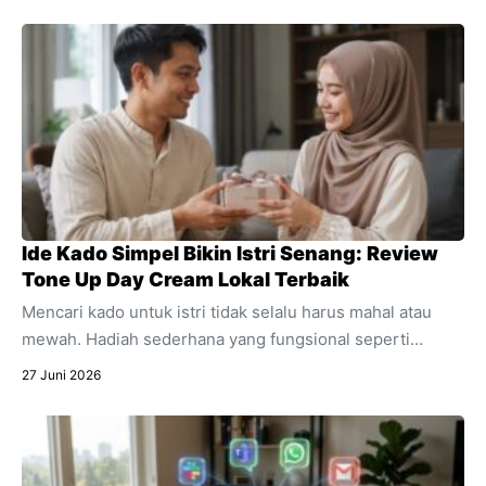
untuk segala aktivitas digital harian Anda.
Ide Kado Simpel Bikin Istri Senang: Review
Tone Up Day Cream Lokal Terbaik
Mencari kado untuk istri tidak selalu harus mahal atau
mewah. Hadiah sederhana yang fungsional seperti
skincare sering kali jauh lebih berkesan. Temukan alasan
27 Juni 2026
mengapa produk pencerah wajah harian ini sangat cocok
dijadikan kado spesial untuk mendukung aktivitasnya.