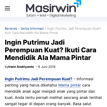
Langsung
Menu
ke
isi
Beranda
»
Serba Informasi
»
Ingin Putrimu Jadi Perempuan Kuat?
Ikuti Cara Mendidik Ala Mama Pintar
Ingin Putrimu Jadi
Perempuan Kuat? Ikuti Cara
Mendidik Ala Mama Pintar
by
Irwin Andriyanto
6 Juni 2019
Ingin Putrimu Jadi Perempuan Kuat?
– Informasi
penting yang harus diketahui
Mama pintar
cara
mendidik anak agar menjadi anak yang pintar dan
kuat. Anda tentu pernah melihat seorang anak terlihat
sangat tegar di depan orang banyak. Rasa salut