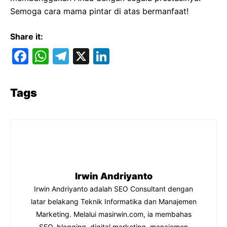
Semoga cara mama pintar di atas bermanfaat!
Share it:
F
W
T
X
Li
a
h
el
n
c
at
e
k
Tags
e
s
gr
e
b
A
a
dI
o
p
m
n
o
p
k
Irwin Andriyanto
Irwin Andriyanto adalah SEO Consultant dengan
latar belakang Teknik Informatika dan Manajemen
Marketing. Melalui masirwin.com, ia membahas
SEO, blogging, digital marketing, manajemen