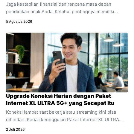
Jaga kestabilan finansial dan rencana masa depan
pendidikan anak Anda. Ketahui pentingnya memiliki
asuransi penyakit kritis sebagai bagian integral dari
5 Agustus 2026
perencanaan keuangan keluarga.
Upgrade Koneksi Harian dengan Paket
Internet XL ULTRA 5G+ yang Secepat Itu
Koneksi lambat saat bekerja atau streaming kini bisa
dihindari. Kenali keunggulan Paket Internet XL ULTRA
5G+ yang menawarkan kecepatan ultra dan stabilitas
2 Juli 2026