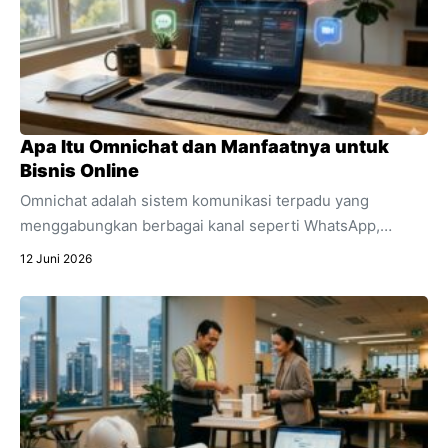
Apa Itu Omnichat dan Manfaatnya untuk
Bisnis Online
Omnichat adalah sistem komunikasi terpadu yang
menggabungkan berbagai kanal seperti WhatsApp,
Instagram, dan live chat ke dalam satu dashboard.
12 Juni 2026
Temukan pengertian lengkap apa itu omnichat,
perbedaannya dengan multichannel, dan manfaat
utamanya untuk efisiensi bisnis online Anda.