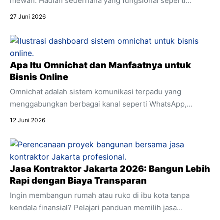
mewah. Hadiah sederhana yang fungsional seperti
skincare sering kali jauh lebih berkesan. Temukan alasan
27 Juni 2026
mengapa produk pencerah wajah harian ini sangat cocok
dijadikan kado spesial untuk mendukung aktivitasnya.
Apa Itu Omnichat dan Manfaatnya untuk
Bisnis Online
Omnichat adalah sistem komunikasi terpadu yang
menggabungkan berbagai kanal seperti WhatsApp,
Instagram, dan live chat ke dalam satu dashboard.
12 Juni 2026
Temukan pengertian lengkap apa itu omnichat,
perbedaannya dengan multichannel, dan manfaat
utamanya untuk efisiensi bisnis online Anda.
Jasa Kontraktor Jakarta 2026: Bangun Lebih
Rapi dengan Biaya Transparan
Ingin membangun rumah atau ruko di ibu kota tanpa
kendala finansial? Pelajari panduan memilih jasa
kontraktor Jakarta dengan estimasi RAB transparan dan