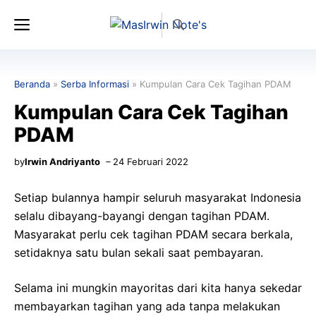
Langsung
Menu
ke
isi
Beranda
»
Serba Informasi
»
Kumpulan Cara Cek Tagihan PDAM
Kumpulan Cara Cek Tagihan
PDAM
by
Irwin Andriyanto
24 Februari 2022
Setiap bulannya hampir seluruh masyarakat Indonesia
selalu dibayang-bayangi dengan tagihan PDAM.
Masyarakat perlu cek tagihan PDAM secara berkala,
setidaknya satu bulan sekali saat pembayaran.
Selama ini mungkin mayoritas dari kita hanya sekedar
membayarkan tagihan yang ada tanpa melakukan