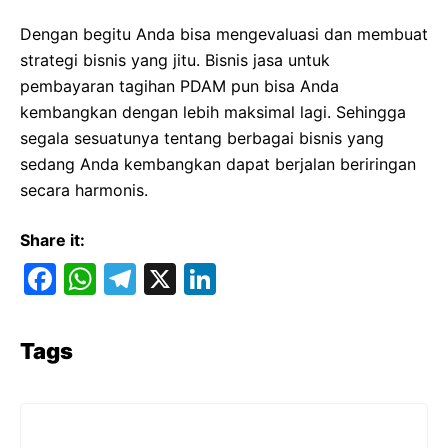
Dengan begitu Anda bisa mengevaluasi dan membuat
strategi bisnis yang jitu. Bisnis jasa untuk
pembayaran tagihan PDAM pun bisa Anda
kembangkan dengan lebih maksimal lagi. Sehingga
segala sesuatunya tentang berbagai bisnis yang
sedang Anda kembangkan dapat berjalan beriringan
secara harmonis.
Share it:
F
W
T
X
Li
a
h
el
n
c
at
e
k
Tags
e
s
gr
e
b
A
a
dI
o
p
m
n