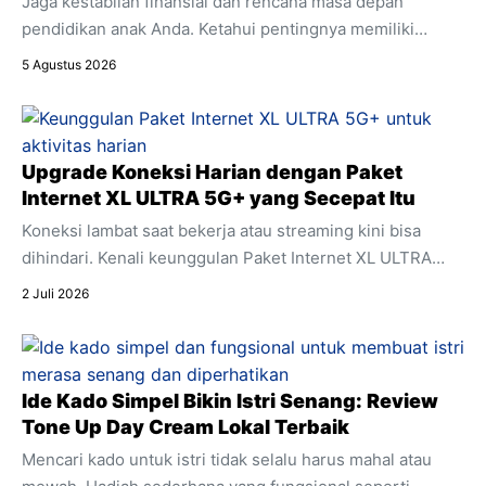
Jaga kestabilan finansial dan rencana masa depan
pendidikan anak Anda. Ketahui pentingnya memiliki
asuransi penyakit kritis sebagai bagian integral dari
5 Agustus 2026
perencanaan keuangan keluarga.
Upgrade Koneksi Harian dengan Paket
Internet XL ULTRA 5G+ yang Secepat Itu
Koneksi lambat saat bekerja atau streaming kini bisa
dihindari. Kenali keunggulan Paket Internet XL ULTRA
5G+ yang menawarkan kecepatan ultra dan stabilitas
2 Juli 2026
untuk segala aktivitas digital harian Anda.
Ide Kado Simpel Bikin Istri Senang: Review
Tone Up Day Cream Lokal Terbaik
Mencari kado untuk istri tidak selalu harus mahal atau