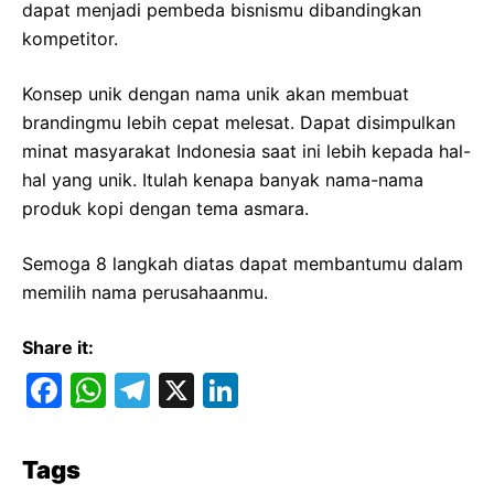
dapat menjadi pembeda bisnismu dibandingkan
kompetitor.
Konsep unik dengan nama unik akan membuat
brandingmu lebih cepat melesat. Dapat disimpulkan
minat masyarakat Indonesia saat ini lebih kepada hal-
hal yang unik. Itulah kenapa banyak nama-nama
produk kopi dengan tema asmara.
Semoga 8 langkah diatas dapat membantumu dalam
memilih nama perusahaanmu.
Share it:
F
W
T
X
Li
a
h
el
n
c
at
e
k
Tags