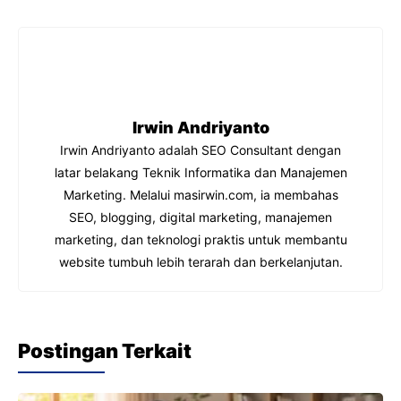
e
s
gr
e
b
A
a
dI
o
p
m
n
o
p
k
Irwin Andriyanto
Irwin Andriyanto adalah SEO Consultant dengan
latar belakang Teknik Informatika dan Manajemen
Marketing. Melalui masirwin.com, ia membahas
SEO, blogging, digital marketing, manajemen
marketing, dan teknologi praktis untuk membantu
website tumbuh lebih terarah dan berkelanjutan.
Postingan Terkait