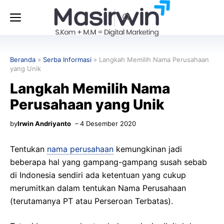
Langsung
Menu
ke
isi
Beranda
»
Serba Informasi
»
Langkah Memilih Nama Perusahaan
yang Unik
Langkah Memilih Nama
Perusahaan yang Unik
by
Irwin Andriyanto
4 Desember 2020
Tentukan
nama perusahaan
kemungkinan jadi
beberapa hal yang gampang-gampang susah sebab
di Indonesia sendiri ada ketentuan yang cukup
merumitkan dalam tentukan Nama Perusahaan
(terutamanya PT atau Perseroan Terbatas).