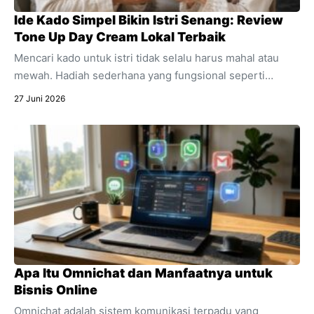
Ide Kado Simpel Bikin Istri Senang: Review
Tone Up Day Cream Lokal Terbaik
Mencari kado untuk istri tidak selalu harus mahal atau
mewah. Hadiah sederhana yang fungsional seperti
skincare sering kali jauh lebih berkesan. Temukan alasan
27 Juni 2026
mengapa produk pencerah wajah harian ini sangat cocok
dijadikan kado spesial untuk mendukung aktivitasnya.
Apa Itu Omnichat dan Manfaatnya untuk
Bisnis Online
Omnichat adalah sistem komunikasi terpadu yang