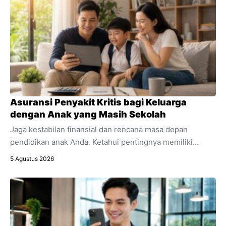
Asuransi Penyakit Kritis bagi Keluarga
dengan Anak yang Masih Sekolah
Jaga kestabilan finansial dan rencana masa depan
pendidikan anak Anda. Ketahui pentingnya memiliki
asuransi penyakit kritis sebagai bagian integral dari
5 Agustus 2026
perencanaan keuangan keluarga.