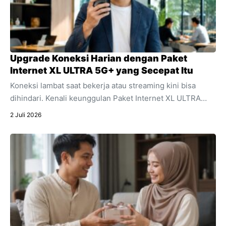
Upgrade Koneksi Harian dengan Paket
Internet XL ULTRA 5G+ yang Secepat Itu
Koneksi lambat saat bekerja atau streaming kini bisa
dihindari. Kenali keunggulan Paket Internet XL ULTRA
5G+ yang menawarkan kecepatan ultra dan stabilitas
2 Juli 2026
untuk segala aktivitas digital harian Anda.