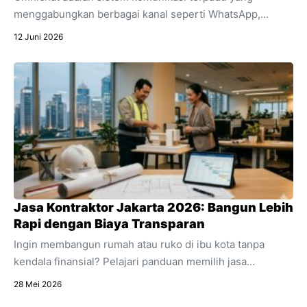
menggabungkan berbagai kanal seperti WhatsApp,
Instagram, dan live chat ke dalam satu dashboard.
12 Juni 2026
Temukan pengertian lengkap apa itu omnichat,
perbedaannya dengan multichannel, dan manfaat
utamanya untuk efisiensi bisnis online Anda.
Jasa Kontraktor Jakarta 2026: Bangun Lebih
Rapi dengan Biaya Transparan
Ingin membangun rumah atau ruko di ibu kota tanpa
kendala finansial? Pelajari panduan memilih jasa
kontraktor Jakarta dengan estimasi RAB transparan dan
28 Mei 2026
acuan regulasi 2026.