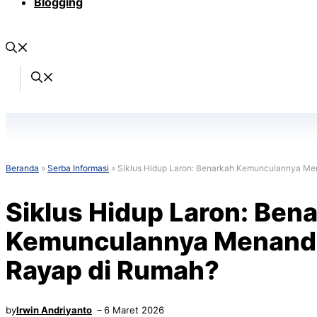
Blogging
Beranda
»
Serba Informasi
»
Siklus Hidup Laron: Benarkah Kemunculannya M
Siklus Hidup Laron: Ben
Kemunculannya Menand
Rayap di Rumah?
by
Irwin Andriyanto
6 Maret 2026