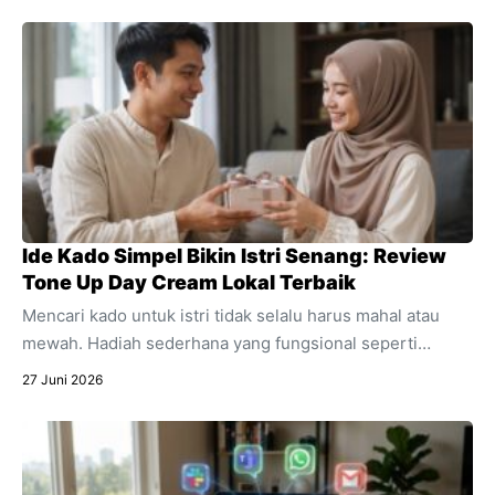
Ide Kado Simpel Bikin Istri Senang: Review
Tone Up Day Cream Lokal Terbaik
Mencari kado untuk istri tidak selalu harus mahal atau
mewah. Hadiah sederhana yang fungsional seperti
skincare sering kali jauh lebih berkesan. Temukan alasan
27 Juni 2026
mengapa produk pencerah wajah harian ini sangat cocok
dijadikan kado spesial untuk mendukung aktivitasnya.