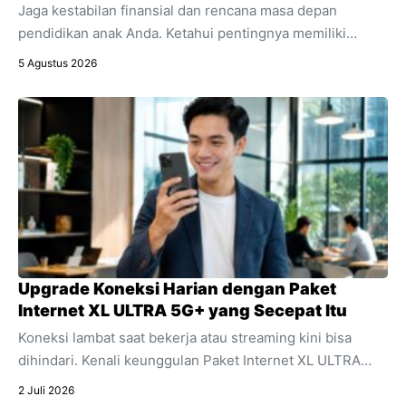
Jaga kestabilan finansial dan rencana masa depan
pendidikan anak Anda. Ketahui pentingnya memiliki
asuransi penyakit kritis sebagai bagian integral dari
5 Agustus 2026
perencanaan keuangan keluarga.
Upgrade Koneksi Harian dengan Paket
Internet XL ULTRA 5G+ yang Secepat Itu
Koneksi lambat saat bekerja atau streaming kini bisa
dihindari. Kenali keunggulan Paket Internet XL ULTRA
5G+ yang menawarkan kecepatan ultra dan stabilitas
2 Juli 2026
untuk segala aktivitas digital harian Anda.