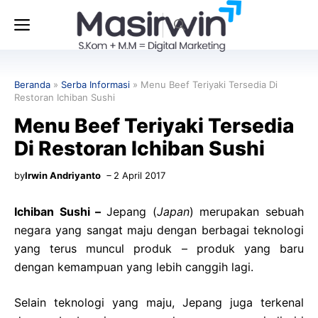
Langsung
Menu
ke
isi
Beranda
»
Serba Informasi
»
Menu Beef Teriyaki Tersedia Di
Restoran Ichiban Sushi
Menu Beef Teriyaki Tersedia
Di Restoran Ichiban Sushi
by
Irwin Andriyanto
2 April 2017
Ichiban Sushi –
Jepang (
Japan
) merupakan sebuah
negara yang sangat maju dengan berbagai teknologi
yang terus muncul produk – produk yang baru
dengan kemampuan yang lebih canggih lagi.
Selain teknologi yang maju, Jepang juga terkenal