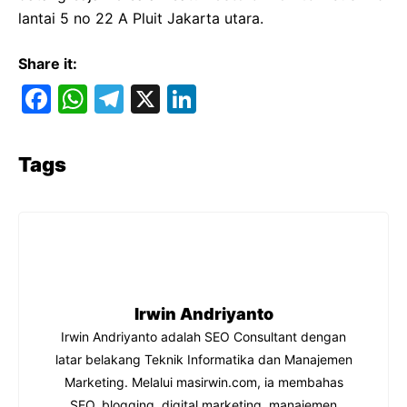
lantai 5 no 22 A Pluit Jakarta utara.
Share it:
F
W
T
X
Li
a
h
el
n
c
at
e
k
Tags
e
s
gr
e
b
A
a
dI
o
p
m
n
o
p
k
Irwin Andriyanto
Irwin Andriyanto adalah SEO Consultant dengan
latar belakang Teknik Informatika dan Manajemen
Marketing. Melalui masirwin.com, ia membahas
SEO, blogging, digital marketing, manajemen