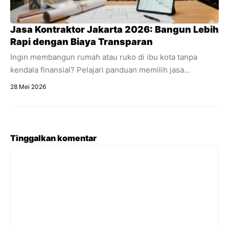
Jasa Kontraktor Jakarta 2026: Bangun Lebih
Rapi dengan Biaya Transparan
Ingin membangun rumah atau ruko di ibu kota tanpa
kendala finansial? Pelajari panduan memilih jasa
kontraktor Jakarta dengan estimasi RAB transparan dan
28 Mei 2026
acuan regulasi 2026.
Tinggalkan komentar
Komentar