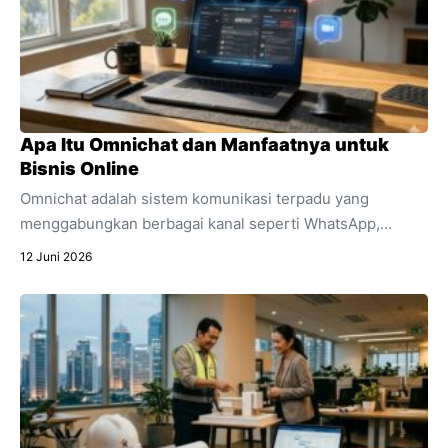
Apa Itu Omnichat dan Manfaatnya untuk
Bisnis Online
Omnichat adalah sistem komunikasi terpadu yang
menggabungkan berbagai kanal seperti WhatsApp,
Instagram, dan live chat ke dalam satu dashboard.
12 Juni 2026
Temukan pengertian lengkap apa itu omnichat,
perbedaannya dengan multichannel, dan manfaat
utamanya untuk efisiensi bisnis online Anda.