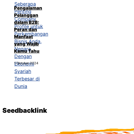
Pengalaman
Pelanggan
dalam B2B:
Peran dan
Manfaat
yang Wajib
Kamu Tahu
1 Oktober 2024
Seedbacklink