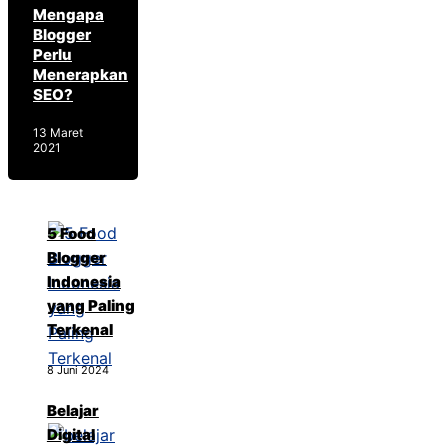
Mengapa
Blogger
Perlu
Menerapkan
SEO?
13 Maret
2021
5 Food
Blogger
Indonesia
yang Paling
Terkenal
8 Juni 2024
Belajar
Digital